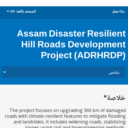
ل
الصفحة باللغة:
AR
dropdown
Assam Disaster Resili
Hill Roads Developm
Project (ADRHR
ة*
The project focuses on upgrading 360 km of d
roads with climate-resilient features to mitigate fl
and landslides. It includes widening roads, stabi
slopes using civil and bioengineering me