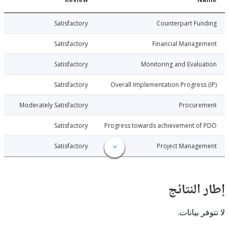
026-07-02
Satisfactory
Counterpart Fu
026-07-02
Satisfactory
Financial Manage
026-07-02
Satisfactory
Monitoring and Evalu
026-07-02
Satisfactory
Overall Implementation Progress
026-07-02
Moderately Satisfactory
Procure
026-07-02
Satisfactory
Progress towards achievement of
026-07-02
Satisfactory
Project Manage
النتائج
 بيانات.