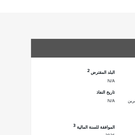
2
البلد المقترض
N/A
تاريخ النفاذ
رين
N/A
3
الموافقة للسنة المالية