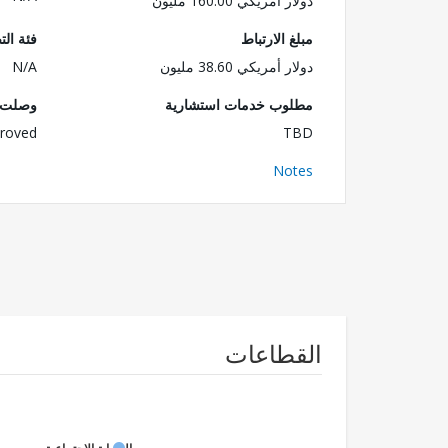
دولار أمريكي 160.00 مليون
مبلغ الارتباط
فئة الت
دولار أمريكي 38.60 مليون
N/A
مطلوب خدمات استشارية
وصلت ا
roved
TBD
Notes
القطاعات