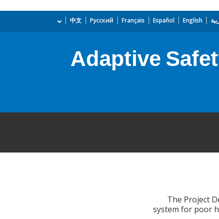
بية
English
Español
Français
Русский
中文
Adaptive Safet
The Project De
system for poor h