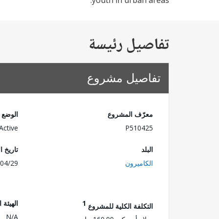
youth in urban areas.
تفاصيل رئيسة
تفاصيل مشروع
معرّف المشروع
الوضع
Active
P510425
البلد
تاريخ ا
الكاميرون
04/29
1
الهيئة 
التكلفة الكلية للمشروع
N/A