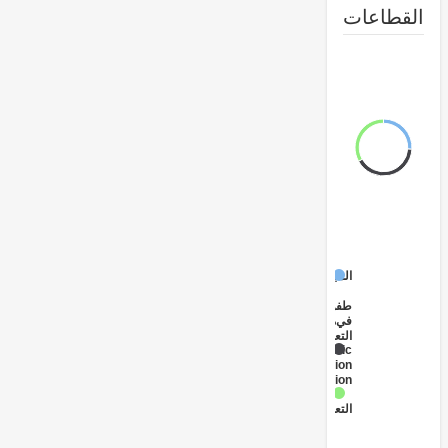
طاعات
المبكرة
الطفولة
في
مرحلة
التعليم
Public
Administration
- Education
الابتدائي
التعليم