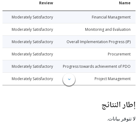
Date
Review
N
026-03-27
Moderately Satisfactory
Financial Manage
026-03-27
Moderately Satisfactory
Monitoring and Evalu
026-03-27
Moderately Satisfactory
Overall Implementation Progress
026-03-27
Moderately Satisfactory
Procure
026-03-27
Moderately Satisfactory
Progress towards achievement of
026-03-27
Moderately Satisfactory
Project Manage
النتائج
 بيانات.