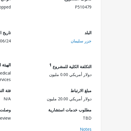
opped
P510479
البلد
تاريخ ا
جزر سليمان
06/24
1
الهيئة 
التكلفة الكلية للمشروع
edical
دولار أمريكي 0.00 مليون
rvices
مبلغ الارتباط
فئة الت
دولار أمريكي 20.00 مليون
N/A
مطلوب خدمات استشارية
وصلت ا
eview
TBD
Notes