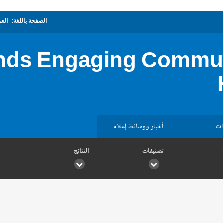
الصفحة باللغة:
العر
nds Engaging Commun
ات
أخبار ووسائط إعلام
تصنيفات
النتائج