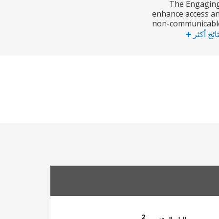
The Engaging 
enhance access and
non-communicable 
تائج أكثر
2