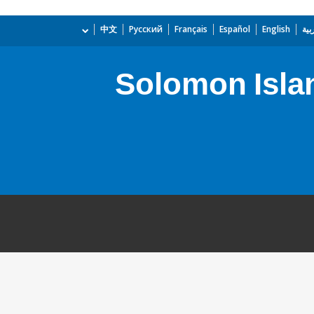
بية
English
Español
Français
Русский
中文
Solomon Isla