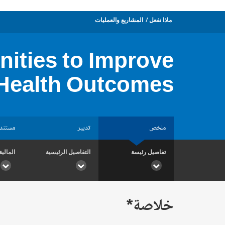
ماذا نفعل
المشاريع والعمليات
ities to Improve
Health Outcomes
ملخص
تدبير
مستند
تفاصيل رئيسة
التفاصيل الرئيسية
المالية
خلاصة*