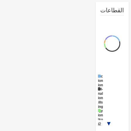
طاعات
Public
Administration
- Education
Technical-
Vocational
Education
and Skills
Training
Energy
Generation
- Hydro
الاجتماعية
1/2
الحماية