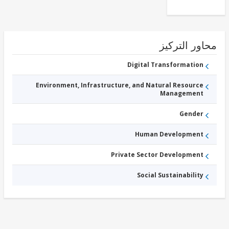
Other
-
Industry,
Trade, and
Services
ور التركيز
Digital Transformation
Environment, Infrastructure, and Natural Resource
Management
Gender
Human Development
Private Sector Development
Social Sustainability