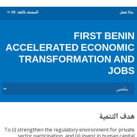
ل
الصفحة باللغة:
AR
dropdown
FIRST BE
ACCELERATED ECONOM
TRANSFORMATION A
JO
التنمية
To (i) strengthen the regulatory environment for p
sector participation, and (ii) invest in human ca