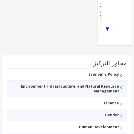
Vocational
Education
and Skills
Training
المصرفية
المؤسسات
الصحة
1/4
Energy
Generation
- Non-
Renewable
Energy
Networks
and
ور التركيز
Storage
إمدادات
المياه
Economic Policy
Agricultural
Markets,
Environment, Infrastructure, and Natural Resource
Commercialization,
Agri-Business and
Management
Agriculture finance
سياحة
Finance
Gender
Human Development