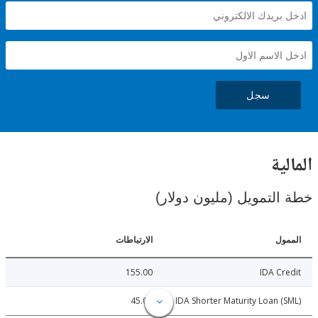
سجل
ية
لتمويل (مليون دولار)
ل
الارتباطات
155.00
IDA C
45.00
IDA Shorter Maturity Loan 