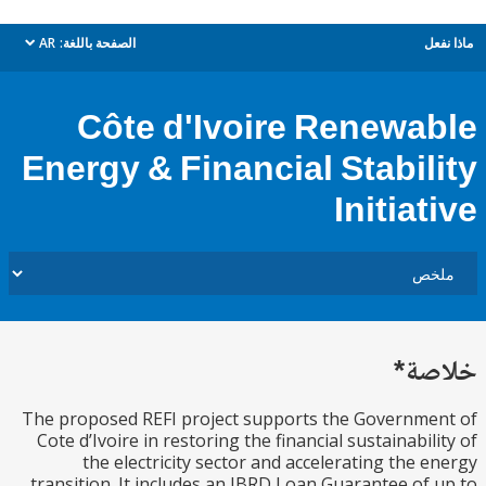
ل
الصفحة باللغة:
AR
dropdown
Côte d'Ivoire Renewa
Energy & Financial Stabil
Initia
ة*
The proposed REFI project supports the Governm
Cote d’Ivoire in restoring the financial sustainabil
the electricity sector and accelerating the 
transition. It includes an IBRD Loan Guarantee of