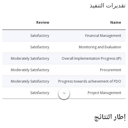
ات التنفيذ
Date
Review
N
026-03-30
Satisfactory
Financial Manage
026-03-30
Satisfactory
Monitoring and Evalu
026-03-30
Moderately Satisfactory
Overall Implementation Progress
026-03-30
Moderately Satisfactory
Procure
026-03-30
Moderately Satisfactory
Progress towards achievement of
026-03-30
Satisfactory
Project Manage
النتائج