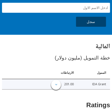
سجل
ية
لتمويل (مليون دولار)
ل
الارتباطات
201.00
IDA 
Rat