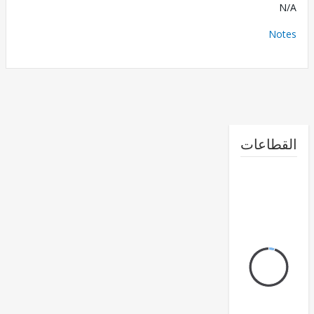
No
طاعات