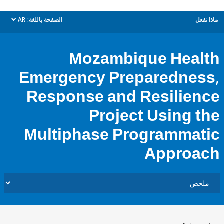
ل
الصفحة باللغة:
AR
dropdown
Mozambique Hea
Emergency Preparedne
Response and Resilie
Project Using 
Multiphase Programma
Appro