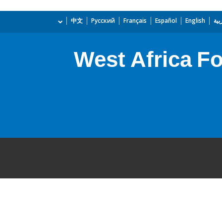
بية
English
Español
Français
Русский
中文
West Africa F