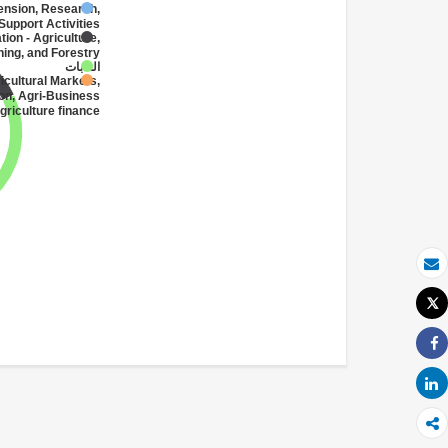
tension, Research,
Support Activities
tion - Agriculture,
hing, and Forestry
الغابات
icultural Markets,
on, Agri-Business
griculture finance
بريد الكتروني
Tweet
طباعة
Share
Share