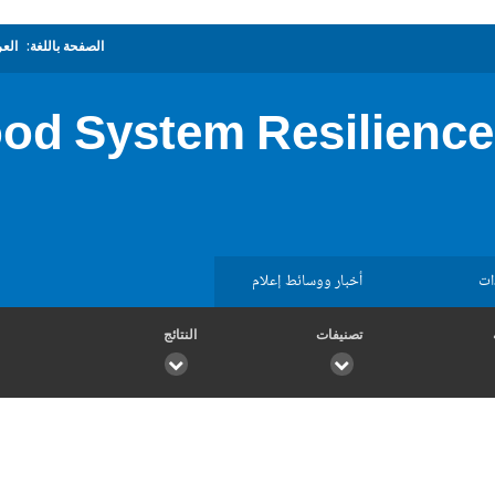
الصفحة باللغة:
العر
ood System Resilienc
ات
أخبار ووسائط إعلام
تصنيفات
النتائج