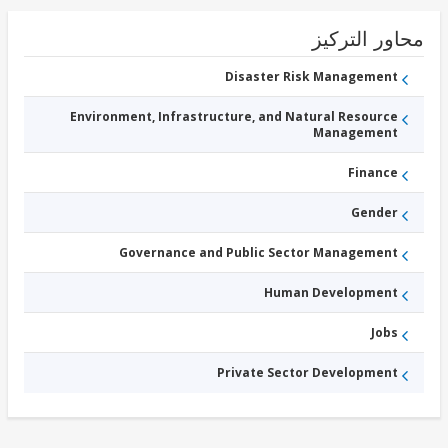
-
Water,
ور التركيز
Sanitation,
and Solid
Waste
Disaster Risk Management
Management
تجر
Environment, Infrastructure, and Natural Resource
Management
Finance
Gender
Governance and Public Sector Management
Human Development
Jobs
Private Sector Development