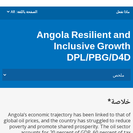
ل
الصفحة باللغة:
AR
dropdown
Angola Resilient 
Inclusive Gro
DPL/PBG/
ة*
Angola’s economic trajectory has been linked to t
global oil prices, and the country has struggled to 
poverty and promote shared prosperity. The oil 
accounts for 20 percent of GDP, 60 percent 