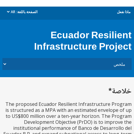
ل
الصفحة باللغة:
AR
dropdown
Ecuador Resili
Infrastructure Proj
ة*
The proposed Ecuador Resilient Infrastructure P
is structured as a MPA with an estimated envelope
to US$800 million over a ten-year horizon. The P
Development Objective (PrDO) is to impro
institutional performance of Banco de Desarrol