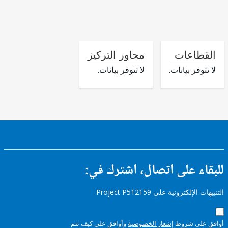
طاعات
محاور التركيز
وفر بيانات.
لا تتوفر بيانات.
ء على اتصال، اشترك في:
إلكترونية على Project P512159
على شروط
إشعار الخصوصية
وأوافق على كيف تتم