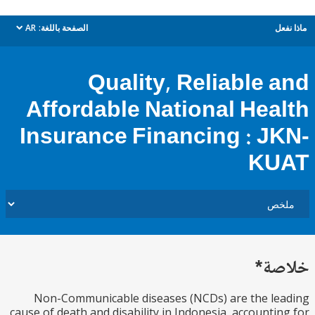
ل
الصفحة باللغة:
AR
dropdown
Quality, Reliable 
Affordable National Hea
Insurance Financing : J
KU
ة*
Non-Communicable diseases (NCDs) are the l
cause of death and disability in Indonesia, accounti