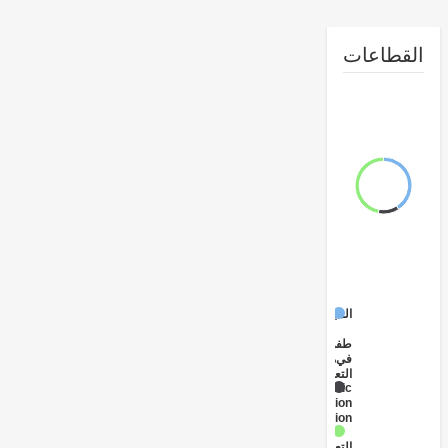
طاعات
المبكرة
الطفولة
في
مرحلة
التعليم
Public
Administration
- Education
الابتدائي
التعليم