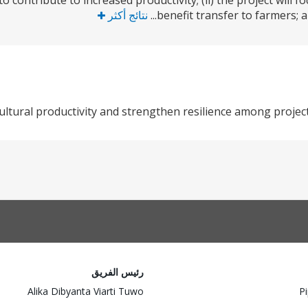
to contribute to increased productivity; (ii) the project will
benefit transfer to farmers; a
نتائج أكثر
ultural productivity and strengthen resilience among project b
رئيس الفريق
Alika Dibyanta Viarti Tuwo
Pi