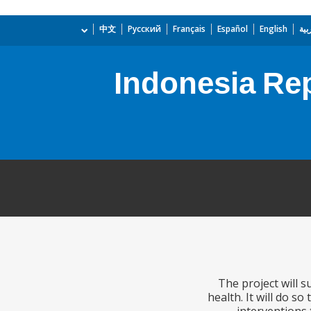
بية
English
Español
Français
Русский
中文
Indonesia Rep
The project will 
health. It will do s