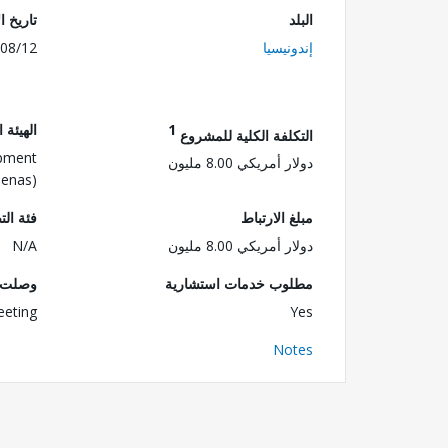
البلد
تاريخ ا
إندونيسيا
08/12
1
الهيئة 
التكلفة الكلية للمشروع
opment
دولار أمريكي 8.00 مليون
penas)
مبلغ الارتباط
فئة الت
دولار أمريكي 8.00 مليون
N/A
مطلوب خدمات استشارية
وصلت ا
eeting
Yes
Notes