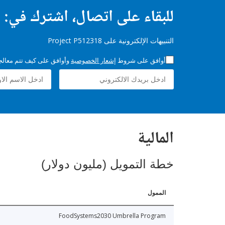
للبقاء على اتصال، اشترك في:
التنبيهات الإلكترونية على Project P512318
أوافق على شروط
إشعار الخصوصية
وأوافق على كيف تتم معالجة 
المالية
خطة التمويل (مليون دولار)
الممول
FoodSystems2030 Umbrella Program