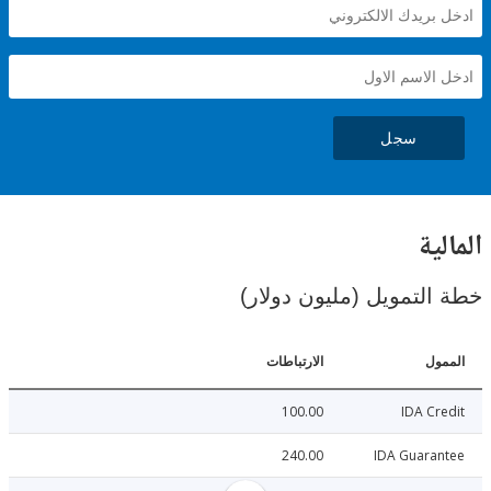
سجل
ية
لتمويل (مليون دولار)
ل
الارتباطات
100.00
IDA C
240.00
IDA Guara