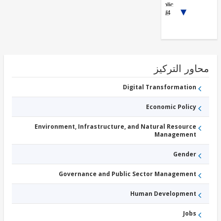
Public
Administration
1/4
Digital
Infrastructure
Technical-
Vocational
Education
and Skills
Training
ور التركيز
Insurance
and
Pensions
Digital Transformation
Other
-
Economic Policy
Industry,
Trade, and
Services
Environment, Infrastructure, and Natural Resource
Management
Gender
Governance and Public Sector Management
Human Development
Jobs