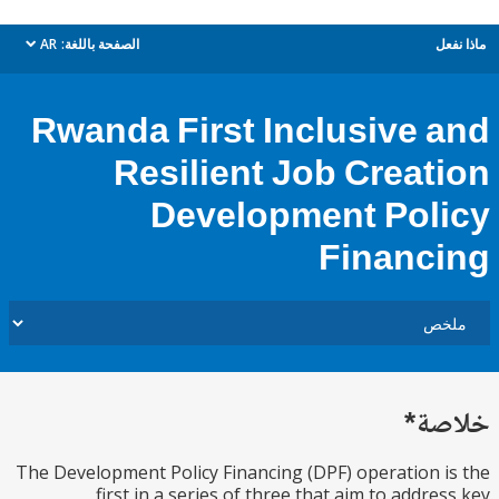
ل
الصفحة باللغة:
AR
dropdown
Rwanda First Inclusive 
Resilient Job Creat
Development Pol
Financ
ة*
The Development Policy Financing (DPF) operation 
first in a series of three that aim to addre