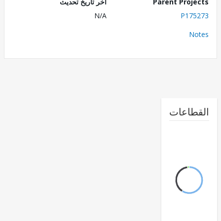
Parent Proj
اخر تاريخ تحديث
N/A
P175
No
طاعات