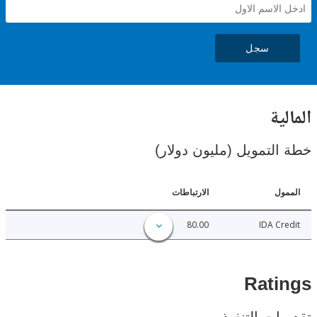
سجل
ية
لتمويل (مليون دولار)
ل
الارتباطات
80.00
IDA C
Rat