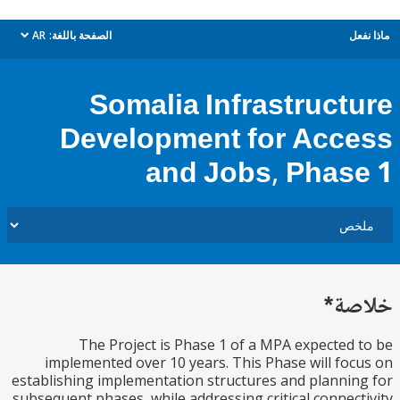
ل
الصفحة باللغة:
AR
dropdown
Somalia Infrastruct
Development for Acc
and Jobs, Phas
ة*
The Project is Phase 1 of a MPA expected
implemented over 10 years. This Phase will fo
establishing implementation structures and planni
subsequent phases, while addressing critical connec