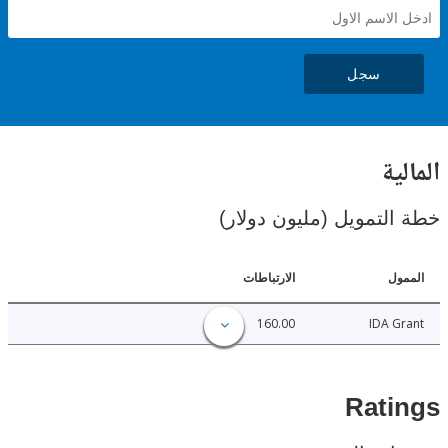
سجل
ية
لتمويل (مليون دولار)
ل
الارتباطات
160.00
IDA 
Rat