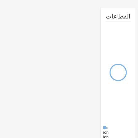
طاعات
Public
Administration
- Education