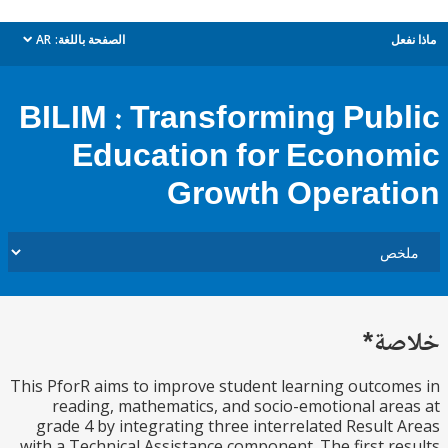
ل
الصفحة باللغة:
AR
dropdown
BILIM : Transforming Pub
Education for Econo
Growth Operat
ة*
This PforR aims to improve student learning outco
reading, mathematics, and socio-emotional ar
grade 4 by integrating three interrelated Result
with a Technical Assistance component. The first r