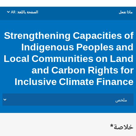
ل
الصفحة باللغة:
AR
dropdown
Strengthening Capacities
Indigenous Peoples 
Local Communities on L
and Carbon Rights 
Inclusive Climate Fina
ة*