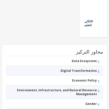
التعليم
العالي
ور التركيز
Data Ecosystem
Digital Transformation
Economic Policy
Environment, Infrastructure, and Natural Resource
Management
Gender