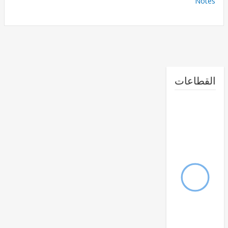
No
طاعات