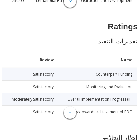
250.00
International Bank for Reconstruction and Develo
Rat
ات التنفيذ
Date
Review
N
026-03-24
Satisfactory
Counterpart Fu
026-03-24
Satisfactory
Monitoring and Evalu
026-03-24
Moderately Satisfactory
Overall Implementation Progress
026-03-24
Satisfactory
Progress towards achievement of
النتائج