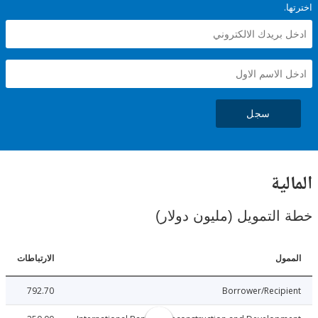
سجل
ية
لتمويل (مليون دولار)
ل
الارتباطات
792.70
Borrower/Reci