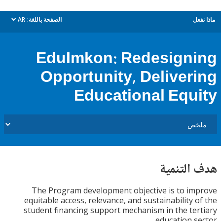
ل
الصفحة باللغة:
AR
dropdown
EduImkon: Redesign
Opportunity, Deliver
Educational Equ
التنمية
The Program development objective is to i
equitable access, relevance, and sustainability 
student financing support mechanism in the te
education s