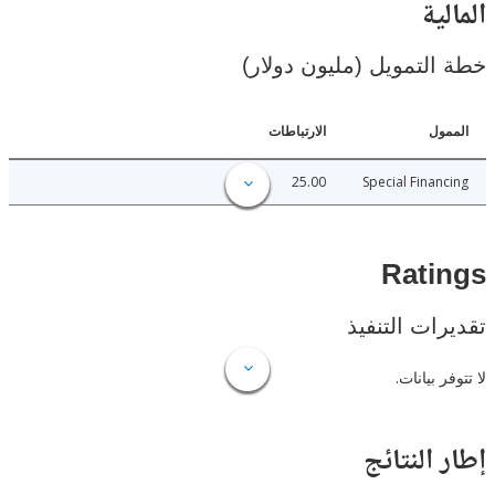
ية
لتمويل (مليون دولار)
ل
الارتباطات
25.00
Special Fina
Rat
ات التنفيذ
 بيانات.
النتائج