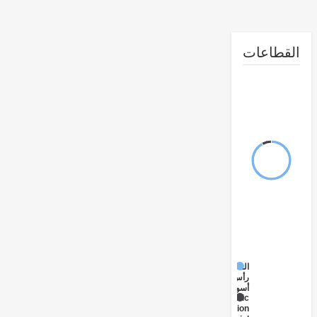
طاعات
المال
رأس
أسواق
Public
Administration