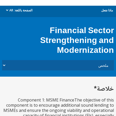
ل
الصفحة باللغة:
AR
dropdown
Financial Sec
Strengthening 
Modernizat
ة*
Component 1: MSME FinanceThe objective o
component is to encourage additional sound lend
MSMEs and ensure the ongoing viability and opera
capacity of financial institutions (FIs), esp