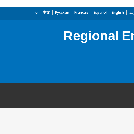
بية
English
Español
Français
Русский
中文
Regional E