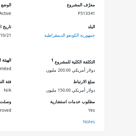
معرّف المشروع
الوضع
Active
P513341
البلد
تاريخ ا
جمهورية الكونغو الديمقراطية
10/21
1
الهيئة 
التكلفة الكلية للمشروع
imited
دولار أمريكي 200.00 مليون
مبلغ الارتباط
فئة الت
دولار أمريكي 150.00 مليون
N/A
مطلوب خدمات استشارية
وصلت ا
roved
Yes
Notes