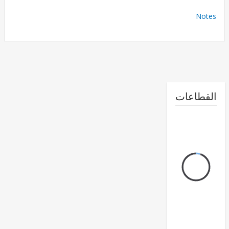
No
طاعات