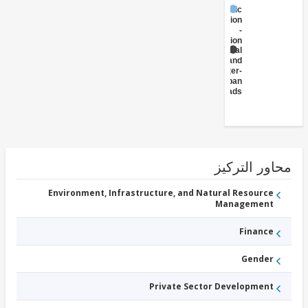
Public
Administration
-
Transportation
Rural
and
Inter-
Urban
Roads
ور التركيز
Environment, Infrastructure, and Natural Resource
Management
Finance
Gender
Private Sector Development