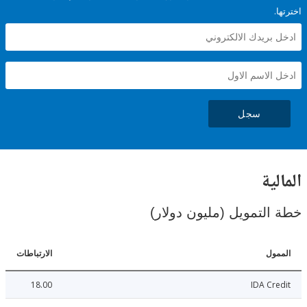
سجل
ية
لتمويل (مليون دولار)
ل
الارتباطات
18.00
IDA C