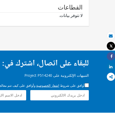
القطاعات
لا تتوفر بيانات.
بريد الكتروني
Tweet
طباعة
للبقاء على اتصال، اشترك في:
Share
Share
التنبيهات الإلكترونية على Project P514240
أوافق على شروط
إشعار الخصوصية
وأوافق على كيف تتم معالجة 