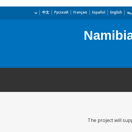
بية
English
Español
Français
Русский
中文
Namibia
The project will sup