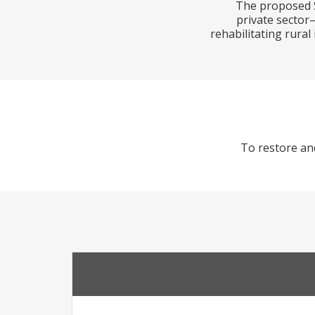
The proposed S
private sector–
rehabilitating rura
To restore and