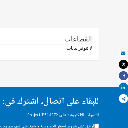
القطاعات
لا تتوفر بيانات.
بريد الكتروني
Tweet
طباعة
Share
Share
للبقاء على اتصال، اشترك في:
التنبيهات الإلكترونية على Project P514272
أوافق على شروط
إشعار الخصوصية
وأوافق على كيف تتم معالجة 