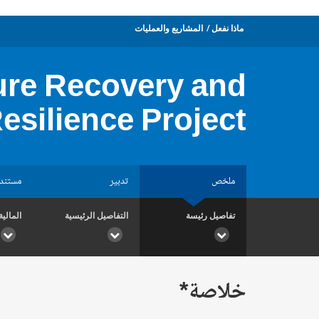
ماذا نفعل
المشاريع والعمليات
ture Recovery and
esilience Project
ملخص
تدبير
مستند
تفاصيل رئيسة
التفاصيل الرئيسية
المالية
خلاصة*