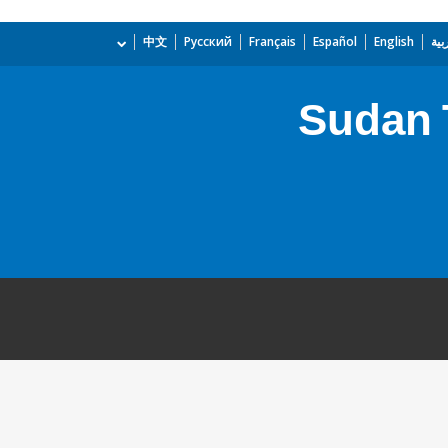
بية
English
Español
Français
Русский
中文
Sudan 