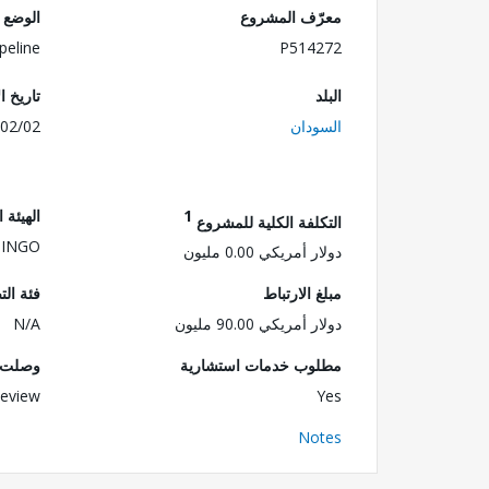
معرّف المشروع
الوضع
peline
P514272
البلد
تاريخ ا
السودان
02/02
1
الهيئة 
التكلفة الكلية للمشروع
 INGO
دولار أمريكي 0.00 مليون
مبلغ الارتباط
فئة الت
دولار أمريكي 90.00 مليون
N/A
مطلوب خدمات استشارية
وصلت ا
eview
Yes
Notes