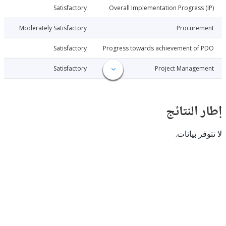
026-06-29
Satisfactory
Overall Implementation Progress
026-06-29
Moderately Satisfactory
Procure
026-06-29
Satisfactory
Progress towards achievement of
026-06-29
Satisfactory
Project Manage
النتائج
 بيانات.