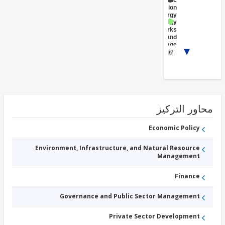
Public
Administration
- Energy
Energy
Networks
and
Storage
Energy
1/2
Generation
- Solar
ور التركيز
Economic Policy
Environment, Infrastructure, and Natural Resource
Management
Finance
Governance and Public Sector Management
Private Sector Development