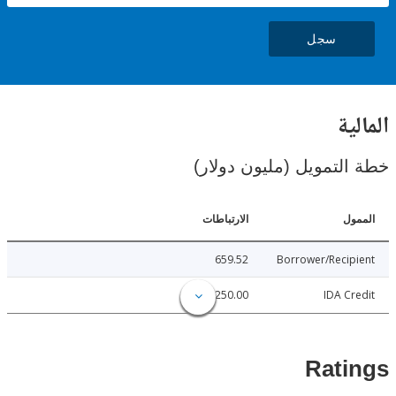
سجل
ية
لتمويل (مليون دولار)
ل
الارتباطات
659.52
Borrower/Reci
250.00
IDA C
Rat