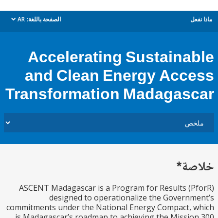
ل
الصفحة باللغة:
AR
dropdown
Accelerating Sustaina
and Clean Energy Acc
Transformation Madagas
ة*
ASCENT Madagascar is a Program for Results (
designed to operationalize the Govern
commitments under the National Energy Compact, 
is Madagascar’s roadmap to achieving the Missi