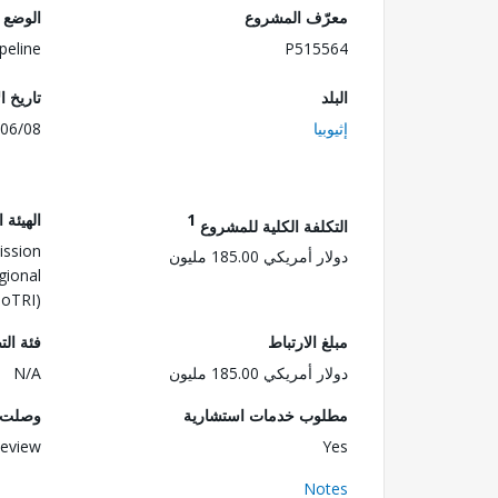
معرّف المشروع
الوضع
peline
P515564
البلد
تاريخ ا
إثيوبيا
06/08
1
الهيئة 
التكلفة الكلية للمشروع
ission
دولار أمريكي 185.00 مليون
gional
MoTRI)
مبلغ الارتباط
فئة الت
دولار أمريكي 185.00 مليون
N/A
مطلوب خدمات استشارية
وصلت ا
eview
Yes
Notes