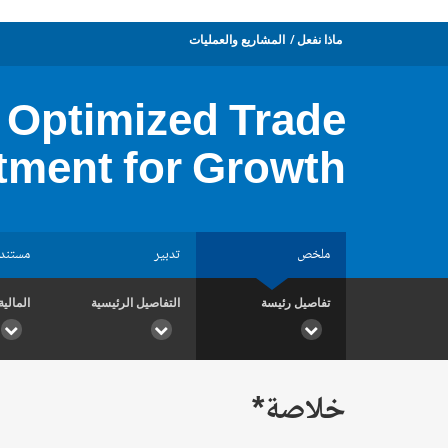
ماذا نفعل
المشاريع والعمليات
r Optimized Trade
tment for Growth
ملخص
تدبير
مستند
تفاصيل رئيسة
التفاصيل الرئيسية
المالية
خلاصة*