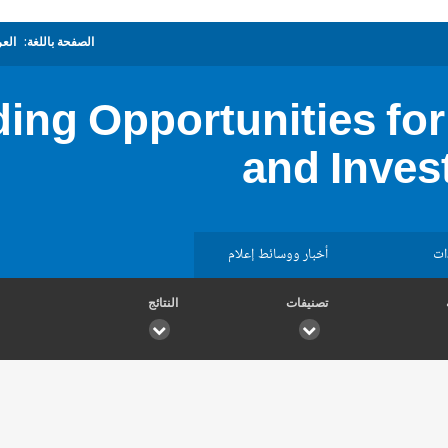
الصفحة باللغة:
العر
lding Opportunities fo
and Inves
ات
أخبار ووسائط إعلام
تصنيفات
النتائج