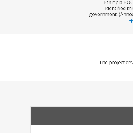
1. Ethiopia B
identified 
government. (Annex 
The project dev