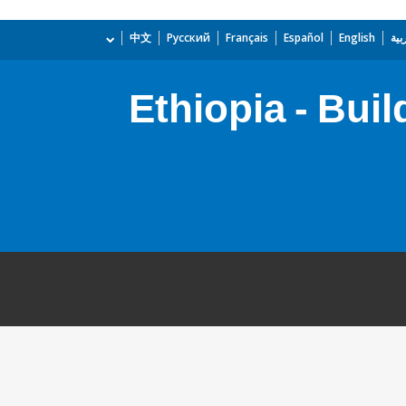
بية
English
Español
Français
Русский
中文
Ethiopia - Bui