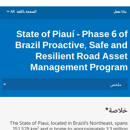
ل
الصفحة باللغة:
AR
dropdown
State of Piauí - Phase 6
Brazil Proactive, Safe 
Resilient Road As
Management Prog
ة*
The State of Piaui, located in Brazil’s Northeast,
251,529 km² and is home to approximately 3.3 m