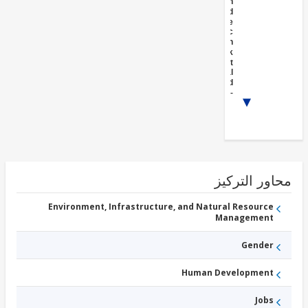
Cohesion
and
Resilience
Public
Administration
- Social Risk
Management
Rural
and
Inter-
1/2
Urban
Roads
Agricultural
Markets,
Commercialization,
Agri-Business and
Agriculture finance
ور التركيز
Environment, Infrastructure, and Natural Resource
Management
Gender
Human Development
Jobs