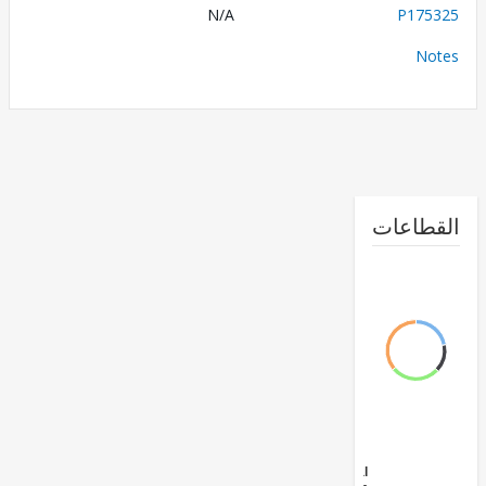
N/A
P175
No
طاعات
Social