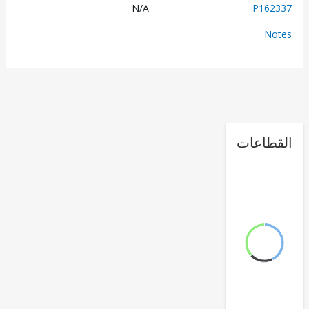
N/A
P162
No
طاعات