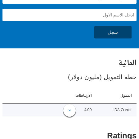
سجل
ية
لتمويل (مليون دولار)
ل
الارتباطات
4.00
IDA C
Rat