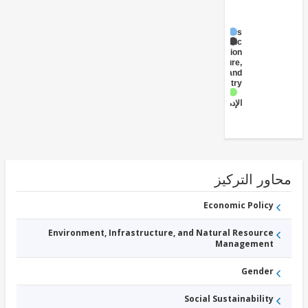
Fisheries
Public
Administration
- Agriculture,
Fishing, and
Forestry
الاجتماعي
الإدماج
ور التركيز
Economic Policy
Environment, Infrastructure, and Natural Resource
Management
Gender
Social Sustainability