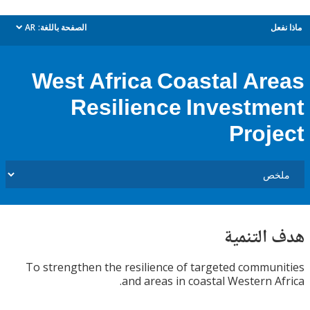
ل
الصفحة باللغة:
AR
dropdown
West Africa Coastal Ar
Resilience Investm
Proj
التنمية
To strengthen the resilience of targeted commu
and areas in coastal Western A