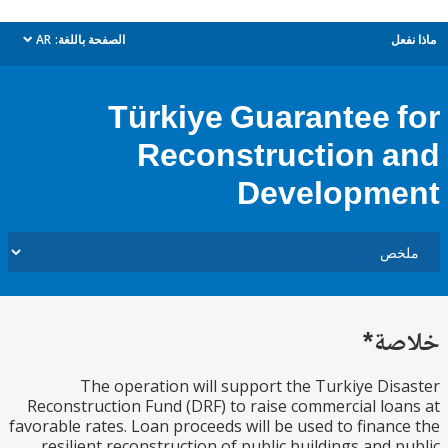
ل
الصفحة باللغة:
AR
dropdown
Türkiye Guarantee 
Reconstruction 
Developm
ة*
The operation will support the Turkiye Di
Reconstruction Fund (DRF) to raise commercial lo
favorable rates. Loan proceeds will be used to finan
resilient reconstruction of public buildings and 