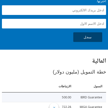
سجل
ية
لتمويل (مليون دولار)
ل
الارتباطات
500.00
IBRD Guara
722.28
MIGA Guara