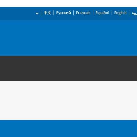
بية
English
Español
Français
Русский
中文