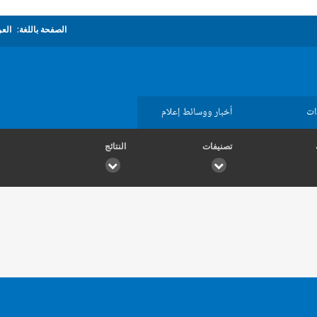
الصفحة باللغة:
العر
ات
أخبار ووسائط إعلام
تصنيفات
النتائج