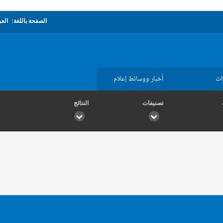
الصفحة باللغة:
العر
ات
أخبار ووسائط إعلام
تصنيفات
النتائج