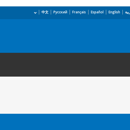
بية
English
Español
Français
Русский
中文