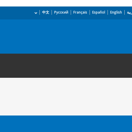
بية
English
Español
Français
Русский
中文