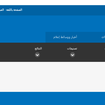
الصفحة باللغة:
العر
ات
أخبار ووسائط إعلام
تصنيفات
النتائج