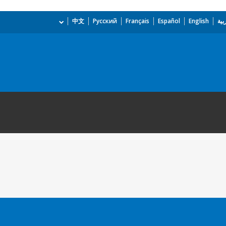
بية
English
Español
Français
Русский
中文