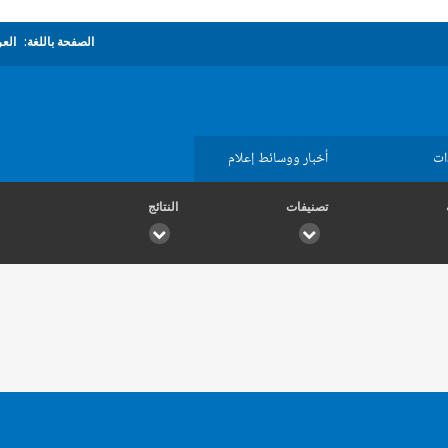
الصفحة باللغة:
العر
ات
أخبار ووسائط إعلام
تصنيفات
النتائج