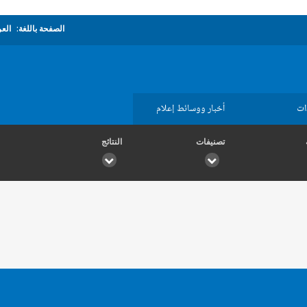
الصفحة باللغة:
العر
ات
أخبار ووسائط إعلام
تصنيفات
النتائج