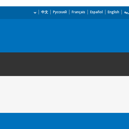
بية
English
Español
Français
Русский
中文