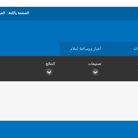
الصفحة باللغة:
العر
ات
أخبار ووسائط إعلام
تصنيفات
النتائج