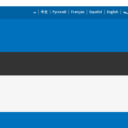
بية
English
Español
Français
Русский
中文