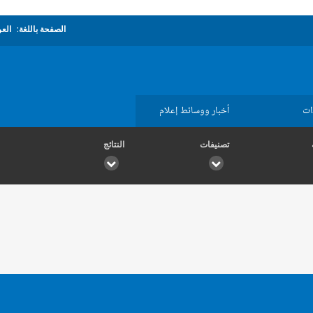
الصفحة باللغة:
العر
ات
أخبار ووسائط إعلام
تصنيفات
النتائج