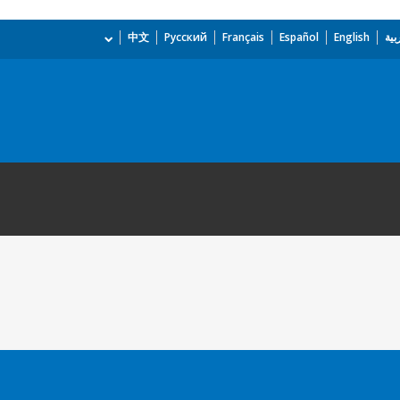
بية
English
Español
Français
Русский
中文