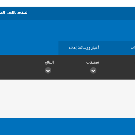
الصفحة باللغة:
العر
ات
أخبار ووسائط إعلام
تصنيفات
النتائج