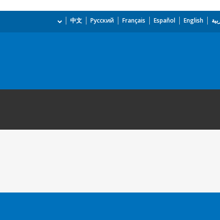
بية
English
Español
Français
Русский
中文