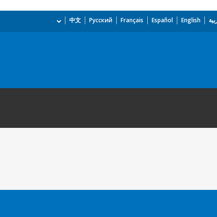
بية
English
Español
Français
Русский
中文