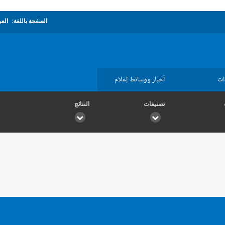
الصفحة باللغة:
العر
ات
أخبار ووسائط إعلام
تصنيفات
النتائج