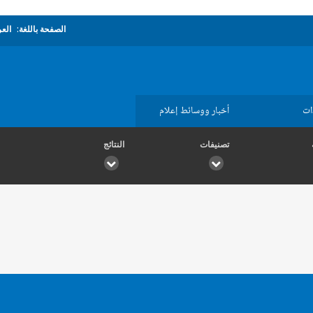
الصفحة باللغة:
العر
ات
أخبار ووسائط إعلام
تصنيفات
النتائج