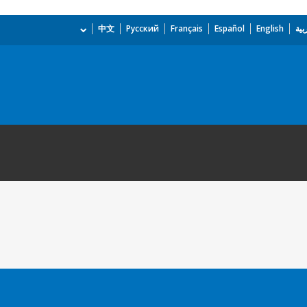
بية
English
Español
Français
Русский
中文