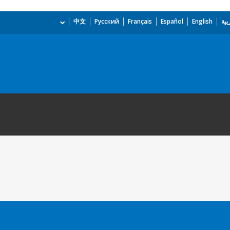
بية
English
Español
Français
Русский
中文