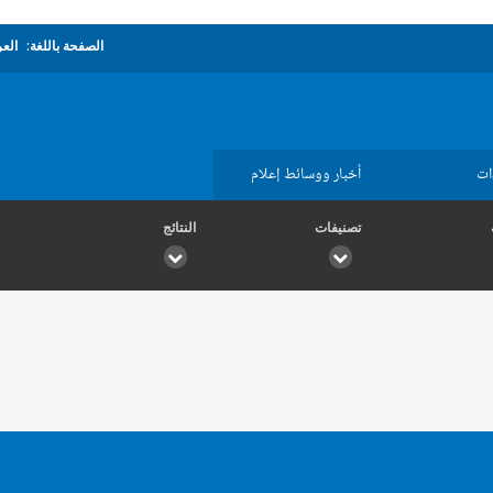
الصفحة باللغة:
العر
ات
أخبار ووسائط إعلام
تصنيفات
النتائج