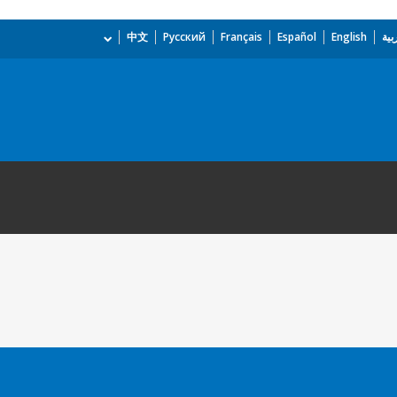
بية
English
Español
Français
Русский
中文