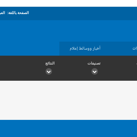
الصفحة باللغة:
العر
ات
أخبار ووسائط إعلام
تصنيفات
النتائج