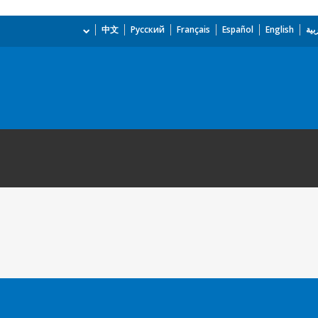
بية
English
Español
Français
Русский
中文