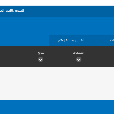
الصفحة باللغة:
العر
ات
أخبار ووسائط إعلام
تصنيفات
النتائج