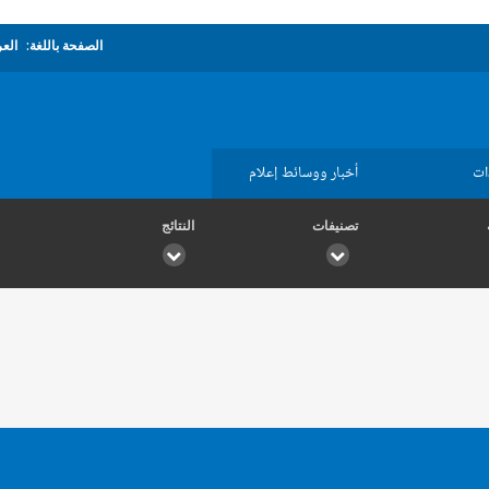
الصفحة باللغة:
العر
ات
أخبار ووسائط إعلام
تصنيفات
النتائج