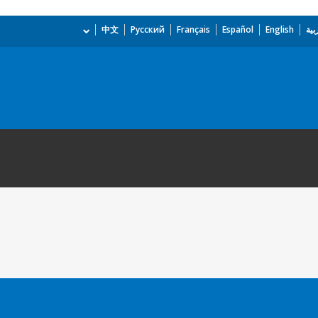
بية
English
Español
Français
Русский
中文