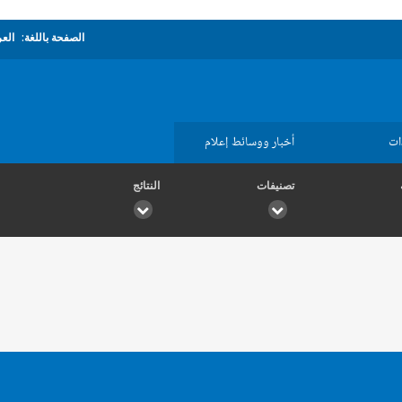
الصفحة باللغة:
العر
ات
أخبار ووسائط إعلام
تصنيفات
النتائج