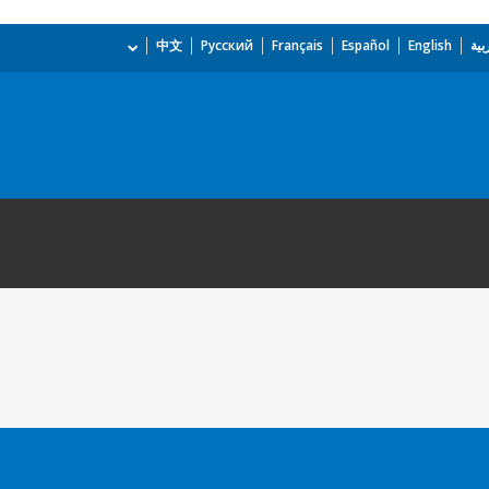
بية
English
Español
Français
Русский
中文