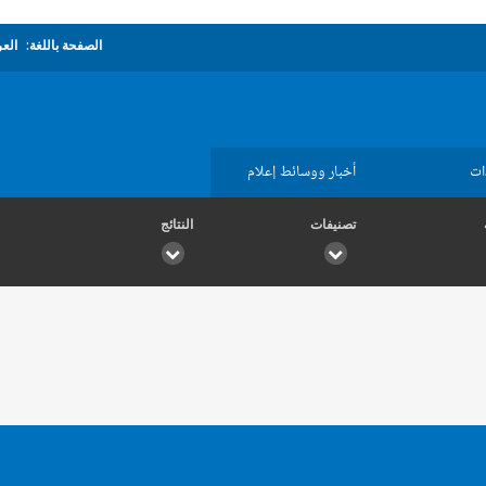
الصفحة باللغة:
العر
ات
أخبار ووسائط إعلام
تصنيفات
النتائج