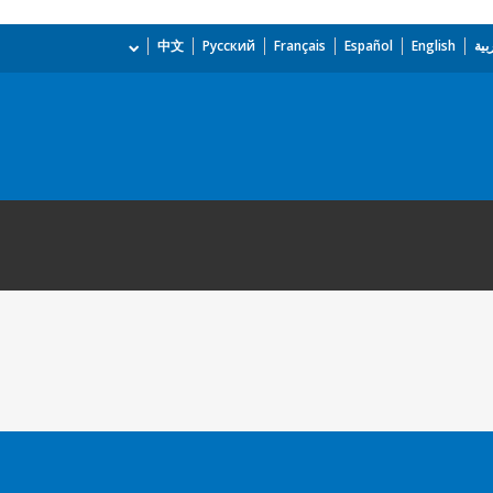
بية
English
Español
Français
Русский
中文