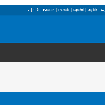
بية
English
Español
Français
Русский
中文