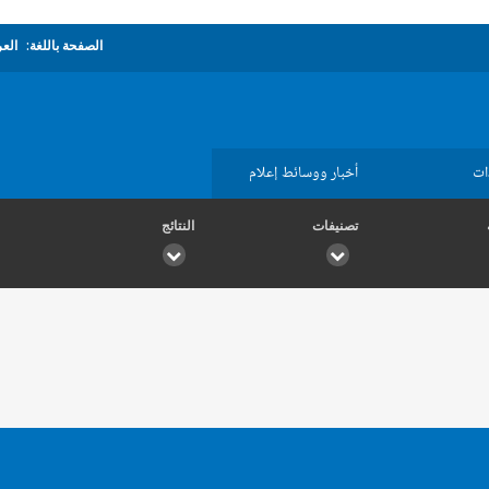
الصفحة باللغة:
العر
ات
أخبار ووسائط إعلام
تصنيفات
النتائج