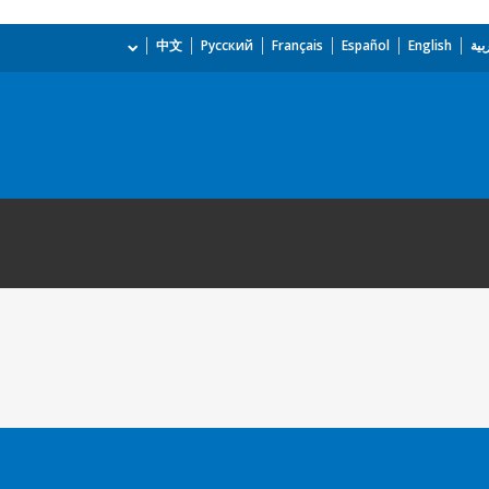
بية
English
Español
Français
Русский
中文