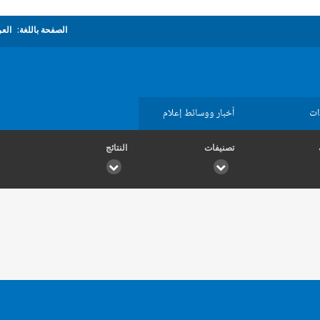
الصفحة باللغة:
العر
ات
أخبار ووسائط إعلام
تصنيفات
النتائج